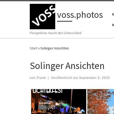
Zum Inhalt springen
voss.photos
Perspektive macht den Unterschied
Start
»
Solinger Ansichten
Solinger Ansichten
von
Frank
|
Veröffentlicht am
September 5, 2020