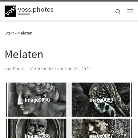
voss.photos
Zum Inhalt springen
Search
Me
Start
»
Melaten
Melaten
von
Frank
|
Veröffentlicht am
Juni 28, 2021
Image0090
Image0089
Image0088
Image0087