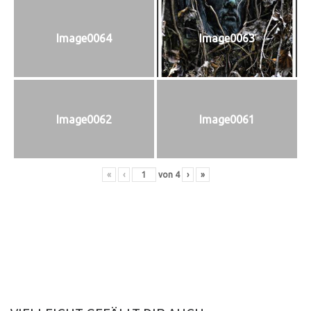
Image0064
Image0063
Image0062
Image0061
«
‹
von
4
›
»