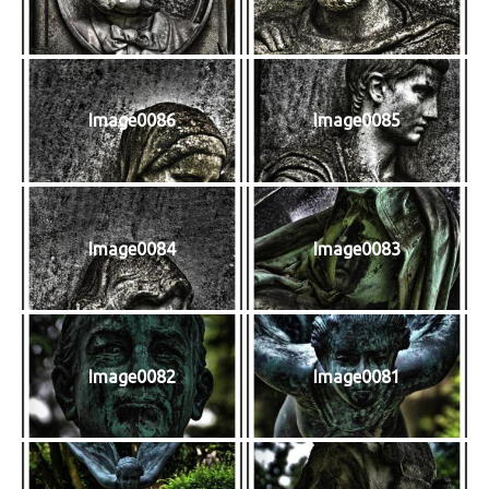
Image0086
Image0085
Image0084
Image0083
Image0082
Image0081