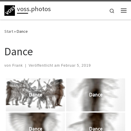
voss.photos
Zum Inhalt springen
Search
Me
Start
»
Dance
Dance
von
Frank
|
Veröffentlicht am
Februar 5, 2019
Dance
Dance
Dance
Dance