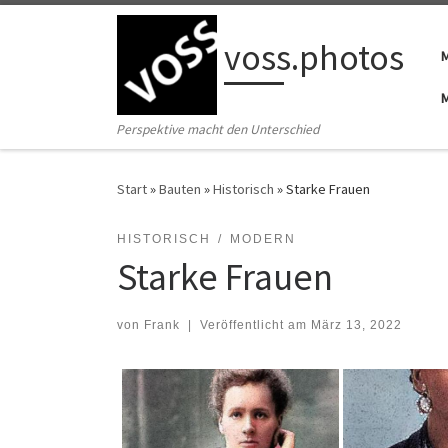
Zum Inhalt springen
voss.photos
Perspektive macht den Unterschied
Start
»
Bauten
»
Historisch
»
Starke Frauen
HISTORISCH
MODERN
Starke Frauen
von
Frank
|
Veröffentlicht am
März 13, 2022