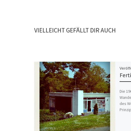
VIELLEICHT GEFÄLLT DIR AUCH
Veröff
Fert
Die 19
Wandel
des Wo
Prinzi