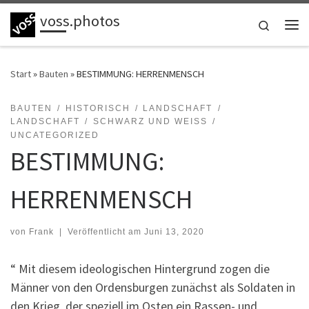
voss.photos
Zum Inhalt springen
Search
Me
Start
»
Bauten
»
BESTIMMUNG: HERRENMENSCH
BAUTEN
HISTORISCH
LANDSCHAFT
LANDSCHAFT
SCHWARZ UND WEISS
UNCATEGORIZED
BESTIMMUNG:
HERRENMENSCH
von
Frank
|
Veröffentlicht am
Juni 13, 2020
“ Mit diesem ideologischen Hintergrund zogen die
Männer von den Ordensburgen zunächst als Soldaten in
den Krieg, der speziell im Osten ein Rassen- und