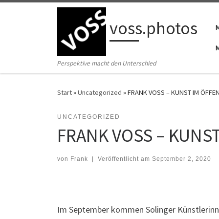
Zum Inhalt springen
voss.photos
Perspektive macht den Unterschied
Start
»
Uncategorized
»
FRANK VOSS – KUNST IM ÖFFE
UNCATEGORIZED
FRANK VOSS – KUNS
von
Frank
|
Veröffentlicht am
September 2, 2020
Im September kommen Solinger Künstlerinnen