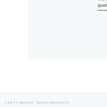
quat
Beitragsnavigation
Vorheriger Beitrag
BESTIMMUNG: HERRENMENSCH