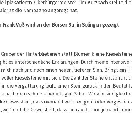
iziell plakatieren. Oberbürgermeister Tim Kurzbach stellte d
 Galerist die Kampagne angeregt hat.
nk Voß wird an der Börsen Str. in Solingen gezeigt
e Gräber der Hinterbliebenen statt Blumen kleine Kieselstein
gibt es unterschiedliche Erklärungen. Durch meine intensive
 mich nach und nach einen neuen, tieferen Sinn. Bringt ein H
 voller Kieselsteine mit sich. Die Zahl der Steine entspricht 
n die Vergatterung läuft, einen Stein zurück in den Beutel fal
he nach dem schutz – bedürftigen Schaf. Wir alle sind gleich
die Gewissheit, dass niemand verloren geht oder vergessen 
 „wir“ und die Gewissheit, dass sich auch dann jemand kümme