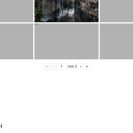
«
‹
von
2
›
»
H