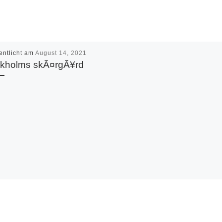
entlicht am
August 14, 2021
ckholms skÃ¤rgÃ¥rd