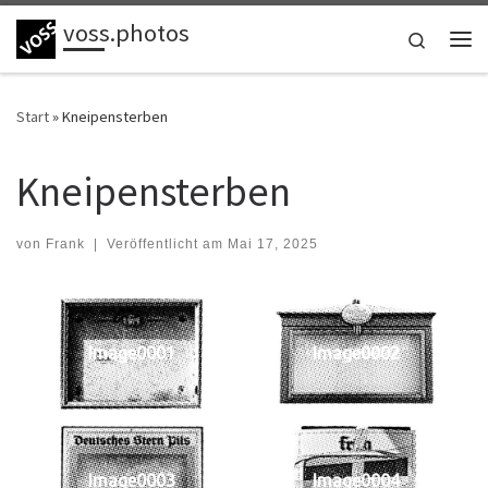
voss.photos
Zum Inhalt springen
Search
Me
Start
»
Kneipensterben
Kneipensterben
von
Frank
|
Veröffentlicht am
Mai 17, 2025
Image0001
Image0002
Image0003
Image0004