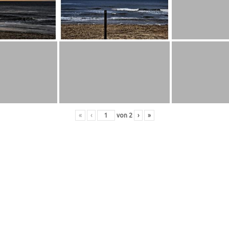
«
‹
von
2
›
»