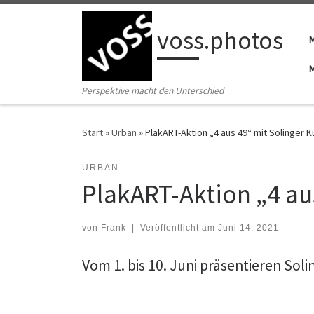
Zum Inhalt springen
voss.photos
Perspektive macht den Unterschied
Start
»
Urban
»
PlakART-Aktion „4 aus 49“ mit Solinger 
URBAN
PlakART-Aktion „4 au
von
Frank
|
Veröffentlicht am
Juni 14, 2021
Vom 1. bis 10. Juni präsentieren Sol