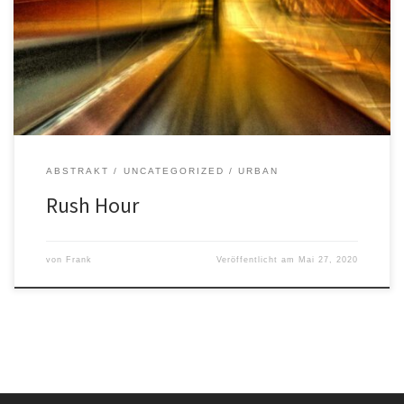
doch trotz allem nicht zu erkennen. Das Tempo lässt ihr Bild
verschwimmen. Konturen lösen sich auf. Übrig bleibt ein dicker
Pinselstrich in undefinierbaren Farben –einem Aquarell gleich, nur
viel schneller. Eine […]
ABSTRAKT
UNCATEGORIZED
URBAN
Rush Hour
von
Frank
Veröffentlicht am
Mai 27, 2020