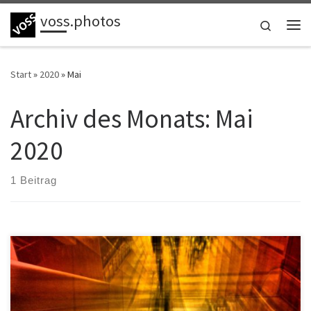
voss.photos
Zum Inhalt springen
Search
Me
Start
»
2020
»
Mai
Archiv des Monats:
Mai
2020
1 Beitrag
In unvorstellbarer Geschwindigkeit rasen sie aneinander vorbei in
unendliche Weiten – nur fort, so schnell wie möglich. Ganz nah,